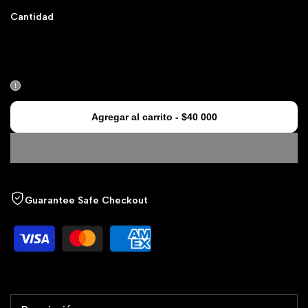
Cantidad
Disminuir
Aumentar
cantidad
cantidad
para
para
Agregar al carrito
-
$40 000
Panceta
Panceta
(1.000g)
(1.000g)
Guarantee Safe Checkout