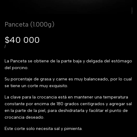
Panceta (1.000g)
Precio
$40 000
de
PRECIO
POR
/
POR
venta
UNIDAD
La Panceta se obtiene de la parte baja y delgada del estómago
del porcino.
Su porcentaje de grasa y carne es muy balanceado, por lo cual
se tiene un corte muy exquisito.
La clave para la crocancia está en mantener una temperatura
constante por encima de 180 grados centígrados y agregar sal
en la parte de la piel, para deshidratarla y facilitar el punto de
crocancia deseado.
Este corte solo necesita sal y pimienta.